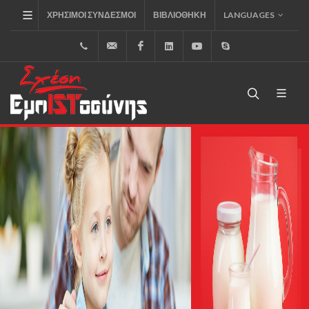
ΧΡΉΣΙΜΟΙ ΣΎΝΔΕΣΜΟΙ
ΒΙΒΛΙΟΘΉΚΗ
LANGUAGES
+30.2310.795.333
info@inoxst.com
Facebook
LinkedIn
Youtube
Skype