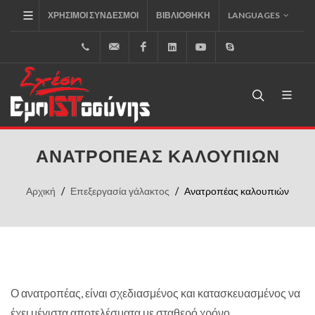
ΧΡΉΣΙΜΟΙ ΣΎΝΔΕΣΜΟΙ
ΒΙΒΛΙΟΘΉΚΗ
LANGUAGES
+30.2310.795.333
info@inoxst.com
Facebook
LinkedIn
Youtube
Skype
ΑΝΑΤΡΟΠΈΑΣ ΚΑΛΟΥΠΙΏΝ
Αρχική
Επεξεργασία γάλακτος
Ανατροπέας καλουπιών
Ο ανατροπέας, είναι σχεδιασμένος και κατασκευασμένος να
έχει μέγιστα αποτελέσματα με σταθερό χρόνο