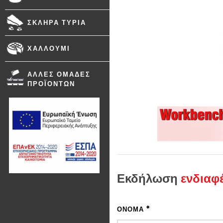
ΣΚΛΗΡΆ ΤΥΡΙΆ
ΧΑΛΛΟΎΜΙ
ΆΛΛΕΣ ΟΜΆΔΕΣ
ΠΡΟΪΌΝΤΩΝ
Εκδήλωση
ενδιαφ
*
ΌΝΟΜΑ