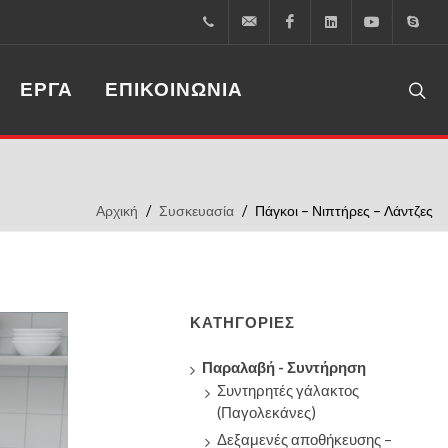
+30.2310.795.333
info@inoxst.com
Facebook
LinkedIn
Youtube
S
ΈΡΓΑ
ΕΠΙΚΟΙΝΩΝΊΑ
Αρχική
Συσκευασία
Πάγκοι – Νιπτήρες – Λάντζες
ΚΑΤΗΓΟΡΊΕΣ
Παραλαβή - Συντήρηση
Συντηρητές γάλακτος
(Παγολεκάνες)
Δεξαμενές αποθήκευσης –