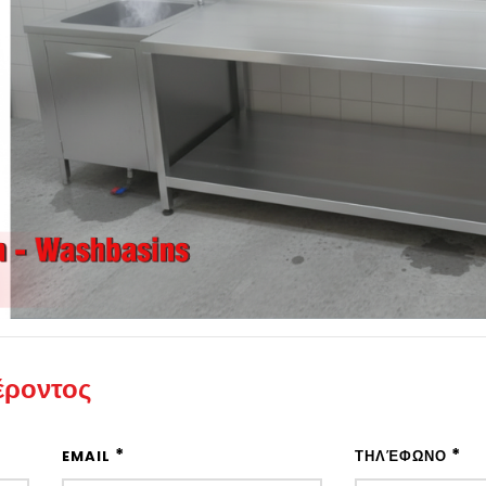
έροντος
*
*
EMAIL
ΤΗΛΈΦΩΝΟ