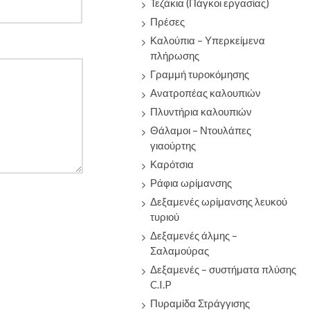
Τεζάκια (Πάγκοι εργασίας)
Πρέσες
Καλούπια – Υπερκείμενα
πλήρωσης
Γραμμή τυροκόμησης
Ανατροπέας καλουπιών
Πλυντήρια καλουπιών
Θάλαμοι – Ντουλάπες
γιαούρτης
Καρότσια
Ράφια ωρίμανσης
Δεξαμενές ωρίμανσης λευκού
τυριού
Δεξαμενές άλμης –
Σαλαμούρας
Δεξαμενές – συστήματα πλύσης
C.I.P
Πυραμίδα Στράγγισης