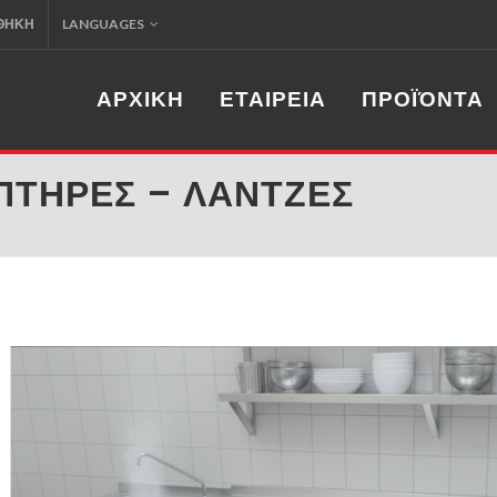
ΟΘΉΚΗ
LANGUAGES
ΑΡΧΙΚΗ
ΕΤΑΙΡΕΊΑ
ΠΡΟΪΌΝΤΑ
ΙΠΤΉΡΕΣ – ΛΆΝΤΖΕΣ