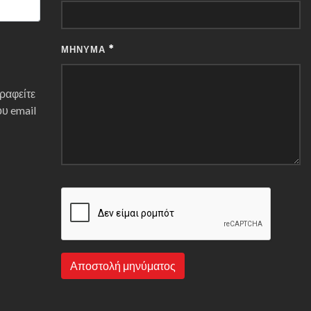
*
ΜΉΝΥΜΑ
γραφείτε
ου email
υ