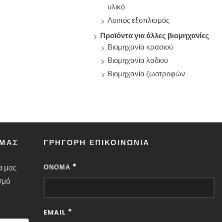
υλικό
Λοιπός εξοπλισμός
Προϊόντα για άλλες βιομηχανίες
Βιομηχανία κρασιού
Βιομηχανία λαδιού
Βιομηχανία ζωοτροφών
 ΜΑΣ
ΓΡΉΓΟΡΗ ΕΠΙΚΟΙΝΩΝΊΑ
*
α μας
ΌΝΟΜΑ
σμό
*
EMAIL