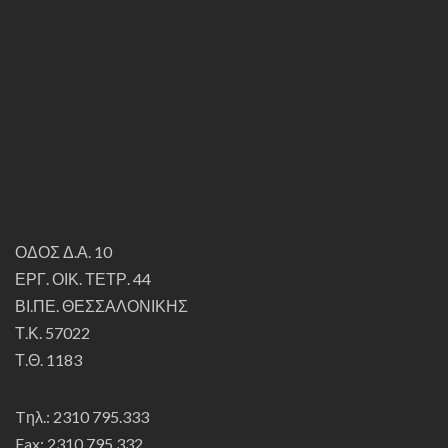
ΟΔΟΣ Δ.Α. 10
ΕΡΓ. ΟΙΚ. ΤΕΤΡ. 44
ΒΙ.ΠΕ. ΘΕΣΣΑΛΟΝΙΚΗΣ
Τ.Κ. 57022
Τ.Θ. 1183
Tηλ.: 2310 795.333
Fax: 2310 795.332