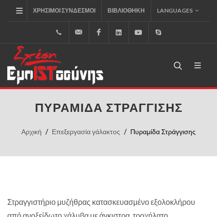
ΧΡΉΣΙΜΟΙ ΣΎΝΔΕΣΜΟΙ
ΒΙΒΛΙΟΘΉΚΗ
LANGUAGES
+30.2310.795.333
info@inoxst.com
Facebook
LinkedIn
Youtube
Skype
ΠΥΡΑΜΊΔΑ ΣΤΡΆΓΓΙΣΗΣ
Αρχική
Επεξεργασία γάλακτος
Πυραμίδα Στράγγισης
Στραγγιστήριο μυζήθρας κατασκευασμένο εξολοκλήρου
από ανοξείδωτο χάλυβα,με άγκιστρα, τροχήλατο.